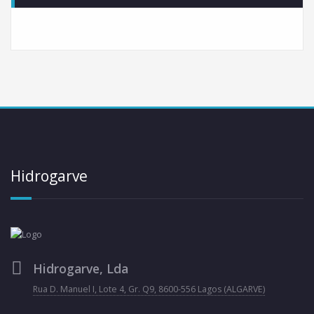
Hidrogarve
Hidrogarve, Lda
Rua D. Manuel I, Lote 4, Gr. Q9, 8600-556 Lagos (ALGARVE)